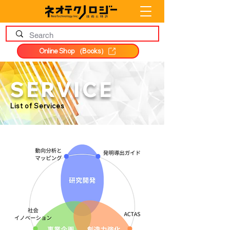
Online Shop （Books）
SERVICE
List of Services