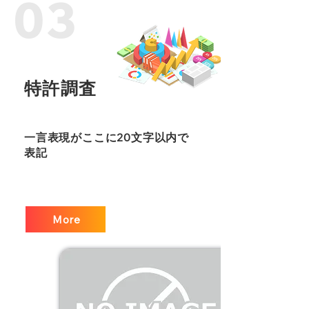
03
特許調査
一言表現がここに20文字以内で
表記
More