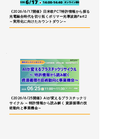
《2026/6/17開催》日米欧PCT特許情報から探る
光電融合時代を切り拓くポリマー光導波路Part2
～実用化に向けたカウントダウン～
《2026/6/25開催》AIが変えるプラスチックリ
サイクル ～ 特許情報から読み解く 資源循環の技
術動向と事業機会～