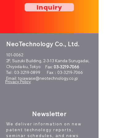
Inquiry
NeoTechnology Co., Ltd.
101-0062
2F, Suzuki Building, 2-3-13 Kanda Surugadai,
Chiyoda-ku, Tokyo
Fax:
03-3219-7066
Tel :
03-3219-0899
Fax：03-3219-7066
Email:
toiawase@neotechnology.co.jp
Privacy Policy
N
ewsletter
We deliver information on new
patent technology reports,
seminar schedules, and news