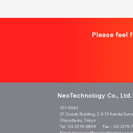
Please feel 
NeoTechnology Co., Ltd.
101-0062
2F, Suzuki Building, 2-3-13 Kanda Suru
Chiyoda-ku, Tokyo
Tel :
03-3219-0899 Fax：03-3219-
Email:
toiawase@neotechnology.co.j