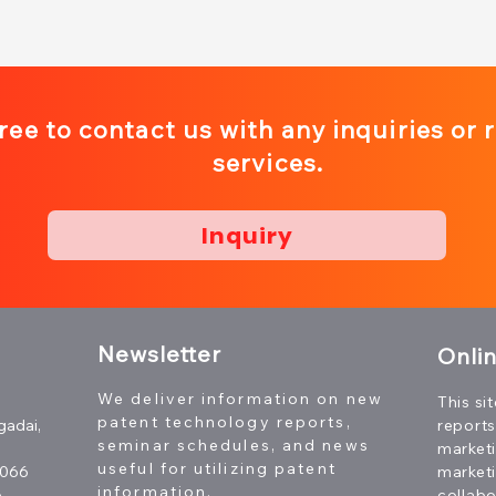
free to contact us with any inquiries or 
services.
Inquiry
N
ewsletter
Onli
We deliver information on new
This si
patent technology reports,
gadai,
reports
seminar schedules, and news
marketi
useful for utilizing patent
7066
market
information.
p
collabo