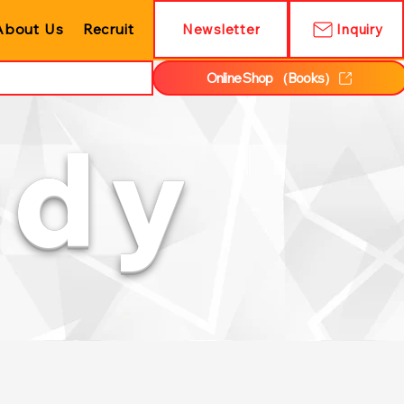
About Us
Recruit
Newsletter
Inquiry
Online Shop （Books）
udy