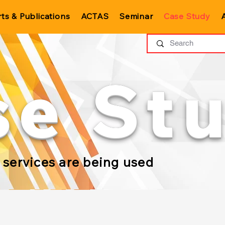
ts & Publications
ACTAS
Seminar
Case Study
se St
 services are being used