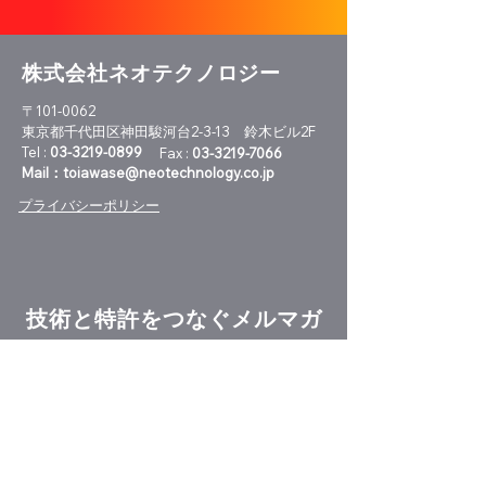
株式会社ネオテクノロジー
〒101-0062
東京都千代田区神田駿河台2-3-13 鈴木ビル2F
Tel :
03-3219-0899
Fax :
03-3219-7066
Mail：
toiawase@neotechnology.co.jp
プライバシーポリシー
技術と特許をつなぐメルマガ
特許技術レポートの新刊案内やセミナー
開催情報、特許情報活用に役立つニュー
スをお届けします。
メルマガ登録
メルマガ配信停止はこちら