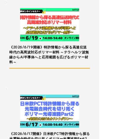
《2026/6/19開催》特許情報から探る高速伝送
時代の高周波対応ポリマー材料 ～テラヘルツ波無
線からAI半導体へと応用範囲を広げるポリマー材
料～
《2026/6/17開催》日米欧PCT特許情報から探る
光電融合時代を切り拓くポリマー光導波路Part2