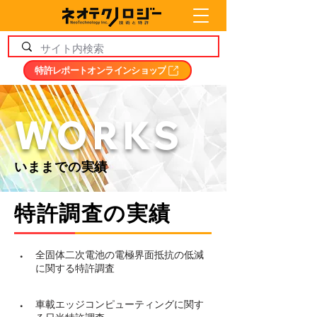
特許レポートオンラインショップ
WORKS
いままでの実績
特許調査の実績
・
全固体二次電池の電極界面抵抗の低減
に関する特許調査
・
車載エッジコンピューティングに関す