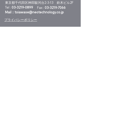
東京都千代田区神田駿河台2-3-13 鈴木ビル2F
Tel :
03-3219-0899
Fax :
03-3219-7066
Mail：
toiawase@neotechnology.co.jp
プライバシーポリシー
技術と特許をつなぐメルマガ
特許技術レポートの新刊案内やセミナー
開催情報、特許情報活用に役立つニュー
スをお届けします。
メルマガ登録
メルマガ配信停止はこちら
特許レポートオンラインショップ
R&D技術者向けの特許技術レポート、技術マ
ーケティング・産学連携のための技術マーケ