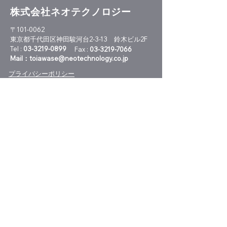
株式会社ネオテクノロジー
〒101-0062
大学特許
東京都千代田区神田駿河台2-3-13 鈴木ビル2F
Tel :
03-3219-0899
Fax :
03-3219-7066
Mail：
toiawase@neotechnology.co.jp
注目市場に取り
プライバシーポリシー
業
技術と特許をつなぐメルマガ
特許技術レポートの新刊案内やセミナー
開催情報、特許情報活用に役立つニュー
スをお届けします。
メルマガ登録
メルマガ配信停止はこちら