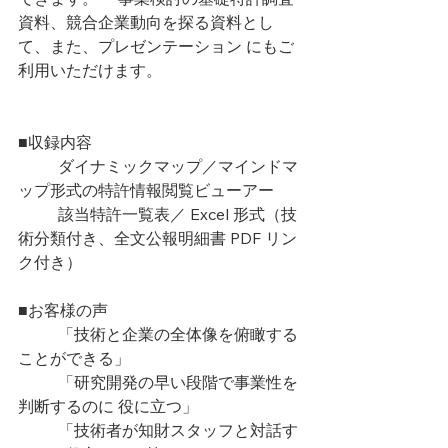
資料、競合企業動向を探る資料とし
て、また、プレゼンテーション にもご
利用いただけます。 
■収録内容 　
ダイナミックマップ／マインドマ
ップ形式の特許情報閲覧ビューアー 
	該当特許一覧表／ Excel 形式（技
術分類付き、全文公報明細書 PDF リン
ク付き）
■お客様の声
	「技術と企業の全体像を俯瞰する
ことができる」 
	「研究開発の早い段階で事業性を
判断するのに 役に立つ」 
	「技術者が知財スタッフと対話す