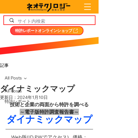
特許レポートオンラインショップ
記事
All Posts
ダイナミックマップ
All Posts
更新日：
2024年1月10日
特許レポート
技術と企業の両面から特許を調べる
～電子版特許調査報告書～
ダイナミックマップ
Web版(ID,PWでアクセス)	価格：