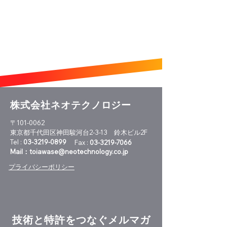
株式会社ネオテクノロジー
〒101-0062
東京都千代田区神田駿河台2-3-13 鈴木ビル2F
Tel :
03-3219-0899
Fax :
03-3219-7066
Mail：
toiawase@neotechnology.co.jp
パテントガイド
注目市場に取り組む全企
プライバシーポリシー
業
技術と特許をつなぐメルマガ