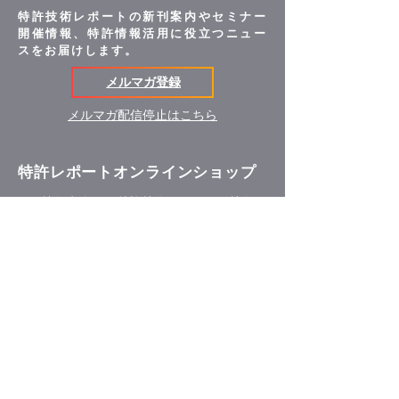
特許技術レポートの新刊案内やセミナー
開催情報、特許情報活用に役立つニュー
スをお届けします。
メルマガ登録
メルマガ配信停止はこちら
特許レポートオンラインショップ
R&D技術者向けの特許技術レポート、技術マ
ーケティング・産学連携のための技術マーケ
ティング資料、発明史特許から見た近代日本
の変遷などのレポートを紹介しています。
オンラインショップ
｜
会社案内
会社概要・沿革
私たちが目指すもの・技術分野