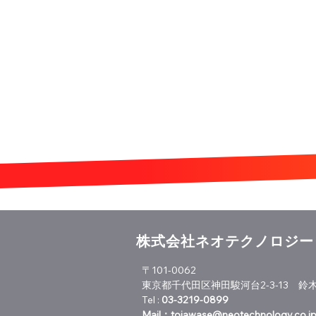
株式会社ネオテクノロジー
〒101-0062
東京都千代田区神田駿河台2-3-13 鈴木
Tel :
03-3219-0899
Mail：
toiawase@neotechnology.co.j