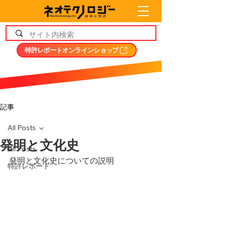
特許レポートオンラインショップ
記事
All Posts
発明と文化史
All Posts
発明と文化史についての説明
特許レポート