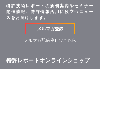
特許技術レポートの新刊案内やセミナー
開催情報、特許情報活用に役立つニュー
スをお届けします。
メルマガ登録
メルマガ配信停止はこちら
特許レポートオンラインショップ
R&D技術者向けの特許技術レポート、技術マ
ーケティング・産学連携のための技術マーケ
ティング資料、発明史特許から見た近代日本
の変遷などのレポートを紹介しています。
オンラインショップ
｜
会社案内
会社概要・沿革
私たちが目指すもの・技術分野