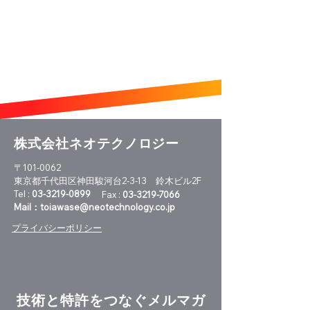
株式会社ネオテクノロジー
〒101-0062
東京都千代田区神田駿河台2-3-13 鈴木ビル2F
NEOレポート
Tel :
03-3219-0899
Fax :
03-3219-7066
Mail：
toiawase@neotechnology.co.jp
パテントガイド
プライバシーポリシー
技術と特許をつなぐメルマガ