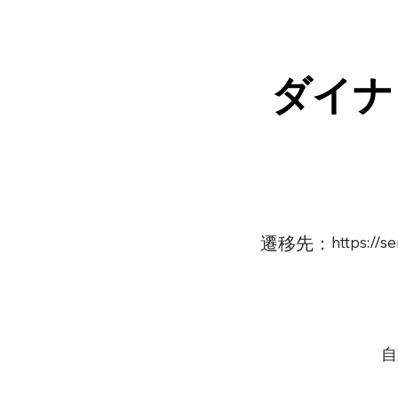
ダイナ
遷移先：
https://
自