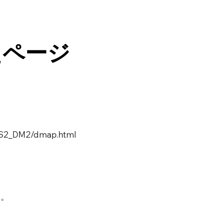
えページ
覧S2_DM2/dmap.html
い。