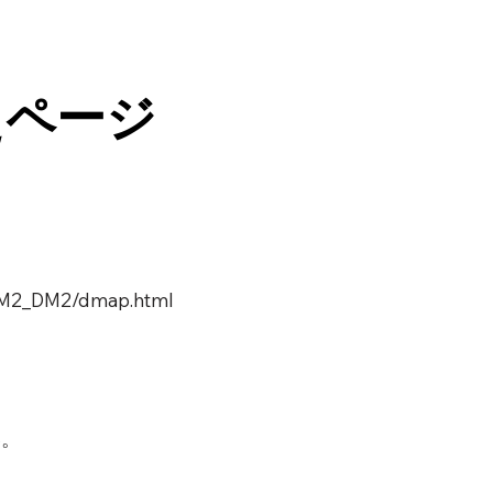
えページ
一覧M2_DM2/dmap.html
い。