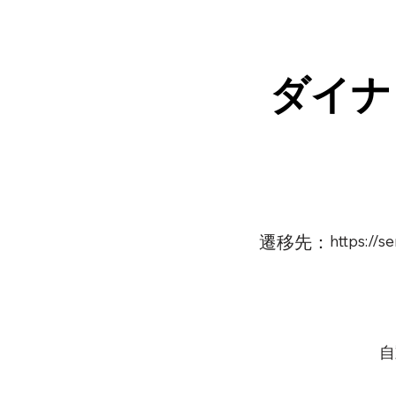
ダイナ
遷移先：
https://
自