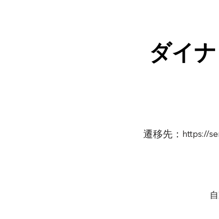
ダイナ
遷移先：
https://s
自