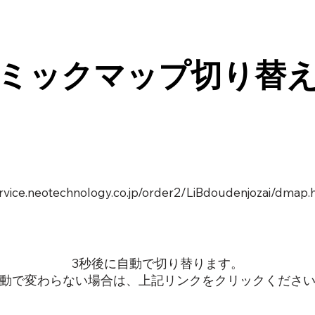
ミックマップ切り替
ervice.neotechnology.co.jp/order2/LiBdoudenjozai/dmap.
3秒後に自動で切り替ります。
動で変わらない場合は、上記リンクをクリックくださ