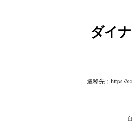
ダイナ
遷移先：
https://s
自