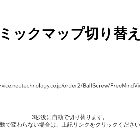
ミックマップ切り替
ervice.neotechnology.co.jp/order2/BallScrew/FreeMindVi
3秒後に自動で切り替ります。
動で変わらない場合は、上記リンクをクリックくださ