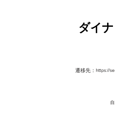
ダイナ
遷移先：
https://
自