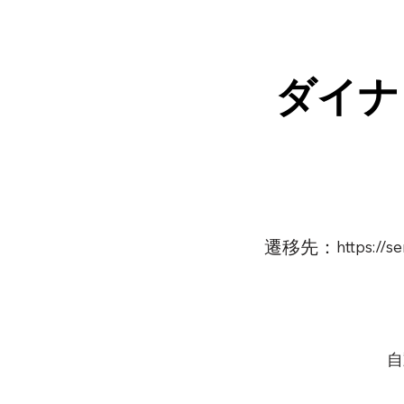
ダイナ
遷移先：
https://
自