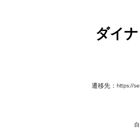
ダイナ
遷移先：
https://
自