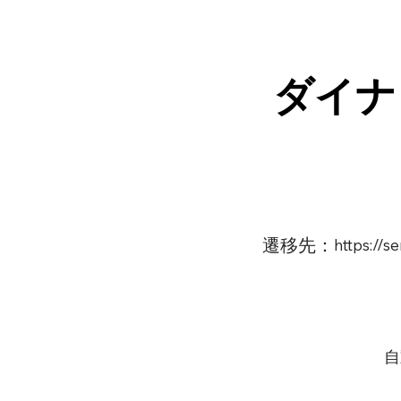
ダイナ
遷移先：
https://
自