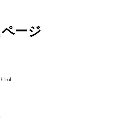
えページ
.html
い。