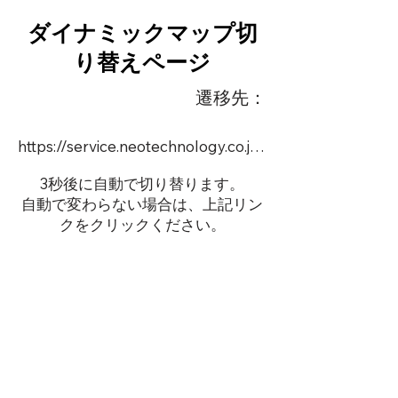
ダイナミックマップ切
り替えページ
遷移先：
https://service.neotechnology.co.jp/demo/DY071M/FreeMindView.html
3秒後に自動で切り替ります。
自動で変わらない場合は、上記リン
クをクリックください。