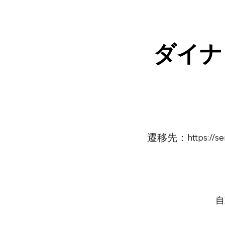
ダイナ
遷移先：
https://
自