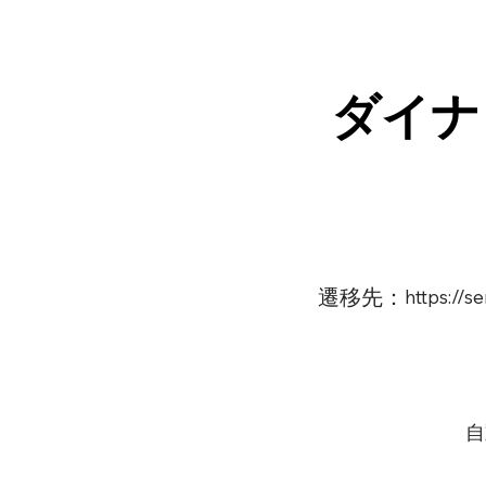
ダイナ
遷移先：
https://
自