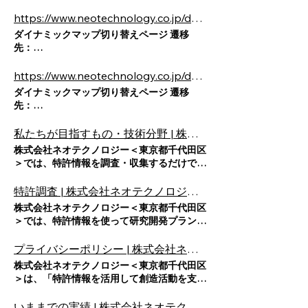
https://service.neotechnology.co.jp/dynamic/demo15224/dmap.
3秒後に自動で切り替ります。 自動で変わら
https://www.neotechnology.co.jp/demo/DY106/FreeMindView.html | 株式会社ネオテクノロジー
ない場合は、上記リンクをクリックくださ
ダイナミックマップ切り替えページ 遷移
い。
先：
https://service.neotechnology.co.jp/demo/DY106/FreeMindView.
3秒後に自動で切り替ります。 自動で変わら
https://www.neotechnology.co.jp/dynamic/21862/FreeMindView.html | 株式会社ネオテクノロジー
ない場合は、上記リンクをクリックくださ
ダイナミックマップ切り替えページ 遷移
い。
先：
https://service.neotechnology.co.jp/dynamic/21862/FreeMindVie
3秒後に自動で切り替ります。 自動で変わら
私たちが目指すもの・技術分野 | 株式会社ネオテクノロジー | 東京都千代田区
ない場合は、上記リンクをクリックくださ
株式会社ネオテクノロジー＜東京都千代田区
い。
＞では、特許情報を調査・収集するだけでは
得られなかった「発明が生む新価値発見」へ
の足がかりとなる情報を提供します。研究開
特許調査 | 株式会社ネオテクノロジー | 東京都千代田区
発に取り組むお客様に代わって、経験豊富な
株式会社ネオテクノロジー＜東京都千代田区
技術スタッフが特許情報を調査・分析。創造
＞では、​特許情報を使って研究開発プランを
支援に役立つ技術分類のあり方や、新しいパ
具体的に強化調査結果を活用してR&D戦
テントマップの作成手法など、特許情報の一
略・知財戦略につなげられるよう支援をして
プライバシーポリシー | 株式会社ネオテクノロジー | 東京都千代田区
歩先の活用方法の工夫に取り組んでいます。
おります。ネオテクノロジーの特許調査サー
株式会社ネオテクノロジー＜東京都千代田区
CONTENTS 事業紹介 会社概要・沿革 私た
ビスは、第一線のR&D技術者のための、 研
＞は、「特許情報を活用して創造活動を支援
ちが目指すもの・技術分野 いままでの実績
究開発の促進に特許情報活用する新しい調査
する」ことを企業理念とし、特許レポートの
私たちが目指すもの 特許情報は新価値情報
スタイルをご提案しています。 特許情報か
販売、特許技術調査、発明創出支援サービス
いままでの実績 | 株式会社ネオテクノロジー | 東京都千代田区
の宝庫です 「新価値」を見極め、創造に役