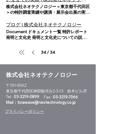
ら技術を俯瞰 特許調査 特許情報からみた技
などを行っております。当社はこのような事
立つ資料を提供します 特許情報を調査・収
株式会社ネオテクノロジー＜東京都千代田区
術動向調査 特許情報を活用してR&D戦略・
業活動を行う上で、「個人情報の保護に関す
集するだけでは得られなかった「発明が生む
＞の特許調査実績や講演・展示会出展の実績
知財戦略につなげる 技術開発のスピードが
る法律」（「個人情報保護法」）に基づく個
新価値発見」への足がかりとなる情報を提供
を掲載しています。特許情報や調査に関する
加速し開発期間が短期化しています。 ・見
人情報の適正な取扱いの確保について組織と
します。研究開発に取り組むお客様に代わっ
こと（研究開発 特許情報、特許情報
ブログ | 株式会社ネオテクノロジー
えていない独創的な研究開発テーマを見出
して取り組むために、本プライバシーポリシ
て、経験豊富な技術スタッフが特許情報を調
ACTAS、特許情報 ダイナミックマップ、特
す。 ・具体的な方向性と、一歩先の特許出
Document ドキュメント一覧 特許レポート
ーを定めます。 プライバシーポリシー 株式
査・分析。創造支援に役立つ技術分類のあり
許レポート 出版など）は、ご相談くださ
願イメージを早く固める。 これが新規テー
発明と文化史 発明と文化史についての説明
会社ネオテクノロジー（以下、当社と総称し
方や、新しいパテントマップの作成手法な
い。 WORKS いままでの実績 会社概要・沿
マ探索のキーワードだといえるでしょう。
大学特許 大学特許の紹介 特許レポート 注目
ます）は、「特許情報を活用して創造活動を
ど、特許情報の一歩先の活用方法の工夫に取
革 私たちが目指すもの・技術分野 いままで
特許情報は研究開発テーマの方向付けに役立
市場に取り組む全企業 注目市場に取り組む
支援する」ことを企業理念とし、特許レポー
り組んでいます。 ネオテクノロジーの技術
の実績 特許調査の実績 ・ 全固体二次電池の
34
34
/
つ情報源です。 ネオテクノロジーの特許調
全企業の紹介 特許レポート NEOレポート
トの販売、特許技術調査、発明創出支援サー
分野 我々が取り組んでいる分野をご紹介し
電極界面抵抗の低減に関する特許調査 ・ 車
査サービスは、第一線のR&D技術者のため
NEOレポートの紹介 特許レポート パテント
ビスなどを行っております。当社はこのよう
ます。 【注目技術テーマ】 近接場・エバ
載エッジコンピューティングに関する日米特
の、 研究開発の促進に特許情報活用する新
ガイドブック パテントガイドブックの紹介
な事業活動を行う上で、「個人情報の保護に
ネッセント・テラヘルツ・メタマテリアル
許調査 ・ 人工知能の用途に関する日米特許
しい調査スタイルのご提案です。 コーディ
ダイナミックマップ 技術と企業の両面から
関する法律」（「個人情報保護法」）に基づ
【電源とエネルギ ー技術】 太陽電池、二
株式会社ネオテクノロジー
継続ウォッチング調査 ・ 人工知能や神経回
ネータと技術スタッフ 新規テーマ探索・
特許を調べる ～電子版特許調査報告書～ ダ
く個人情報の適正な取扱いの確保について組
次電池・リチウムイオン電池、スマートグリ
路と脳科学・感性との関わりに関する特許情
R&Dのための技術動向特許調査では、関連
イナミックマップ Web版(ID,PWでアクセス)
織として取り組むために、本プライバシーポ
ッド・ハーベスティング、スイッチング電源
〒101-0062
報調査 ・ 物理刺激を用いた非侵襲医療デバ
技術を幅広く見渡すための特許検索式、技術
価格：198,000円(税込み) 技術者の目で調査
リシーを定めます。 １. 個人情報の定義 こ
コンバータ・インバータ・パワーコンディシ
東京都千代田区神田駿河台2-3-13 鈴木ビル2F
イスに関する日米欧特許調査 ・ ＳｉＣ／Ｇ
的観点での整理が重要です。お客様の調査目
したノイズ情報のない特許情報を、技術と企
のプライバシーポリシーにおいて、個人情報
ョナ、ワイヤレス給電・ワイヤレス充電、
Tel :
03-3219-0899
Fax :
03-3219-7066
ａＮパワー半導体を用いた電源回路に関する
的を踏まえて、特許調査コーディネータが最
業の両面で俯瞰することがで...
とは生存する個人に関する情報であって、以
EMIノイズ対策、熱対策 【電子デバイスと
Mail：
toiawase@neotechnology.co.jp
特許調査 ・ 次世代シーケンサーを用いた遺
適な調査プランを提案します。R&D経験豊
下のいずれかに該当するものをいいます。
表示・照明技術】 有機EL（OLED）、
伝子関連疾患の最新診断技術 ・ 量子コンピ
富な技術スタッフがお客様の特許情報を調査
プライバシーポリシー
当該情報に含まれる氏名、生年月日その
LED・OLED照明、液晶パネル（LCD）、タ
ュータに関する日米特許調査 講演・展示会
します。 《技術スタッフの専門分野》 材料
他の記述等｛文書、図画もしくは電磁的記録
ッチパネル、プロジェクタ、ディスプレイ関
出展 2024年 出展 新機能性材料展2024 主
技術（有機、無機、金属）、半導体デバイ
（電子的方式、磁気的方式そのほか人の知覚
連、電子ペーパー、センサ・アクチュエー
催： ○○ 2015年 講演 特許情報から読み解く
ス、生産プロセス、回路・システム、情報通
によって認識することができない方式により
タ・MEMS、半導体デバイス・TFT 【情報
米国企業が描く社会イノベーション～
信など。各技術スタッフは、ネオテクノロジ