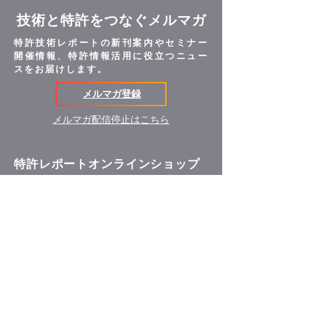
作られた記録をいう）に記載され、もしくは
通信とシステム技術】 情報通信、ロボテ
Google、GEなどが取り組む人工知能(AI)の
ーの特許査読トレーニング・適性診断を受て
記録され、または音声、動作その他の方法を
ィクス、ICカード・RFID 【新しい生産プロ
技術と特許をつなぐメルマガ
産業応用～ 主催： 日刊工業新聞社 2015国
活動しています。 パイロット調査 最近の特
用いて表された一切の事項（個人識別符号を
セス技術】 自己組織化・ボトムアッププ
際ロボット展 2013年 講演 マーケティングと
許情報を用いてパイロット調査を行い、お客
除く）をいう｝により、特定の個人を識別で
特許技術レポートの新刊案内やセミナー
ロセス・ナノインプリント、インクジェット
知的財産～企業における知財情報活用の可能
様と技術的内容のすり合せを行います。具体
きるもの（他の情報と容易に照合でき、それ
開催情報、特許情報活用に役立つニュー
と塗る技術、粘着・接着・界面技術、クリー
性～ 主催： 日本知財学会 2009年 講演 LED
的な特許情報に基づいて、採否判断の基準、
により特定の個人を識別できるものを含
スをお届けします。
ンテクノロジー、生産技術 【材料と機能性
照明／有機EL照明の最新特許動向と次世代
技術分類などの設定を行います。 特許情報
む）。個人識別符号が含まれるもの。 2. 個
素材技術】 高分子材料・ナノ材料機能性
照明への挑戦 主催： 次世代照明展2009
から技術を俯瞰 特許情報の魅力は全方位と
メルマガ登録
人情報の管理 個人情報への不正アクセ
光学フィルム、有機半導体 当社への調査の
2009年 講演 日本の太陽電池産業＝市場／企
多様性です。広めに抽出した一群の特許情報
ス・紛失・破損・改ざん・漏洩などを防止す
依頼や、ご質問などお気軽にお問い合わせく
業／技術開発の動向＝ 主催： KOREA
を俯瞰的に見ることで、いままでは思い浮か
メルマガ配信停止はこちら
るため、セキュリティシステムの維持、管理
ださい。 お問合せ
ENERGY SHOW 2009 1 2 1 ... 1 2 ... 2 特許調
ばなかったシナリオや研究開発の方向付けを
体制の整備、社員教育等の必要な措置を講
査のご相談・問合せ、特許レポート試読な
得ることができます。 遡及調査とダイナミ
じ、安全対策を実施し、個人情報の厳重な管
ど、お気軽にお問合せください。 お問合せ
ックマップ 技術スタッフが全件に目を通す
理を行います。 3. 個人情報の適正な取得
特許レポートオンラインショップ
マニュアル査読でノイズ情報除去、技術分類
個人情報の収集に際しては、あらかじめ利用
付与を行い ます。調査結果は、当社独自の
目的を定め、お知らせするとともに、その目
R&D技術者向けの特許技術レポート、技術マ
形式と見やすさでご好評の ダイナミックマ
的の達成に必要な範囲内で、適正な方法によ
ーケティング・産学連携のための技術マーケ
ップでご覧いただきます。 簡易パンフレッ
り収集、利用いたします。 4. 個人情報の利
ティング資料、発明史特許から見た近代日本
トのダウンロード ダイナミックマップ 特許
用目的 当社は、適正に取得した個人情報
の変遷などのレポートを紹介しています。
情報の魅力は全方位と多様性です。広めに抽
を下記の目的の範囲内で適正に取り扱いま
出した一群の特許情報を俯瞰的に見ること
す。本人の同意なく利用目的の範囲を超えて
オンラインショップ
で、いままでは思い浮かばなかったシナリオ
利用することはありません。 当社商品を
や研究開発の方向付けを得ることができま
ご購入いただいたお客様への商品の発送 ダ
す。 特許情報から技術の全体像を俯瞰 技術
イレクトメールや電子メール、WEB等の電
スタッフが全件に目を通すマニュアル査読で
｜
会社案内
子通信手段による等による情報の提供 当社