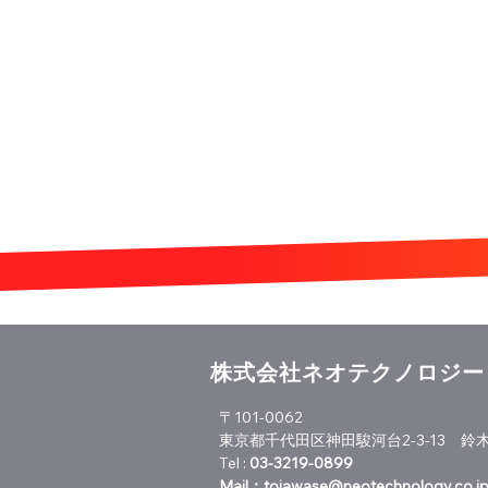
株式会社ネオテクノロジー
〒101-0062
東京都千代田区神田駿河台2-3-13 鈴木
Tel :
03-3219-0899
Mail：
toiawase@neotechnology.co.j